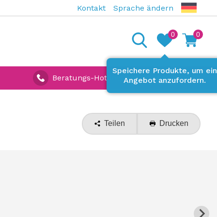
Kontakt
Sprache ändern
0
0
Speichere Produkte, um ei
Beratungs-Hotline:
+49 (0) 7642 927670
Angebot anzufordern.
Teilen
Drucken