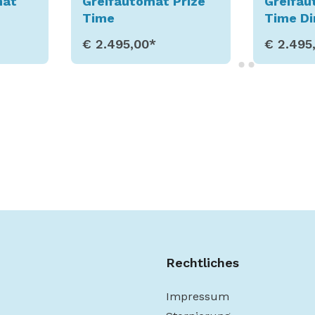
mat
Greifautomat Prize
Greifau
Time
Time Di
€ 2.495,00*
€ 2.495
fen
Produkt aufrufen
Prod
Rechtliches
Impressum