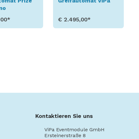
tomat Prize
Greifautomat ViPa
no
,00*
€ 2.495,00*
ukt aufrufen
Produkt aufrufen
Kontaktieren Sie uns
ViPa Eventmodule GmbH
Ersteinerstraße 8