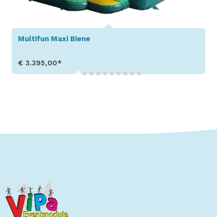
Multifun Maxi Biene
€ 3.395,00*
Produkt aufrufen