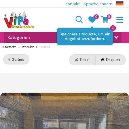
Kontakt
Sprache ändern
0
0
✕
Speichere Produkte, um ein
Kategorien
Angebot anzufordern.
Startseite
Produkte
Produkt
Zurück
Teilen
Drucken